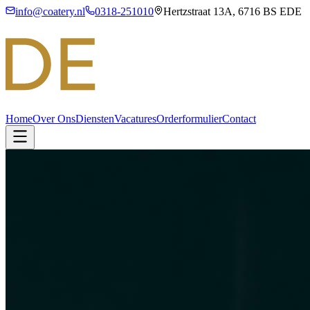
info@coatery.nl
0318-251010
Hertzstraat 13A, 6716 BS EDE
Home
Over Ons
Diensten
Vacatures
Orderformulier
Contact