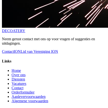
DE
COATERY
Neem gerust contact met ons op voor vragen of suggesties en
uitdagingen.
Contact
ION
Lid van Vereniging ION
Links
Home
Over ons
Diensten
Vacatures
Contact
Orderformulier
Aanlevervoorwaarden
Algemene voorwaarden