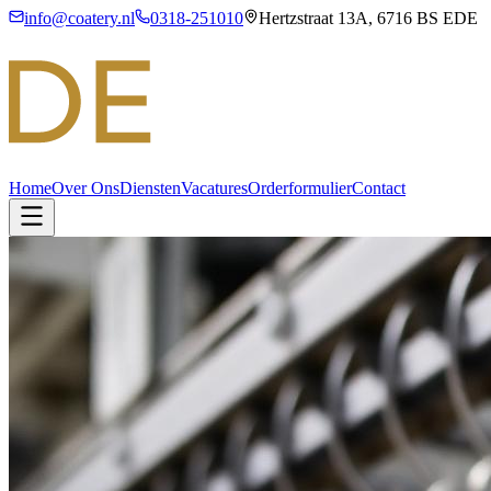
info@coatery.nl
0318-251010
Hertzstraat 13A, 6716 BS EDE
Home
Over Ons
Diensten
Vacatures
Orderformulier
Contact