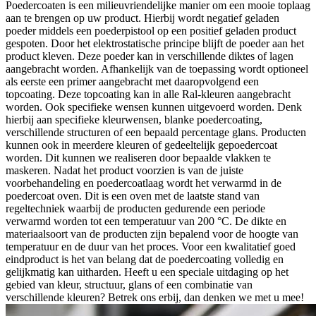
Poedercoaten is een milieuvriendelijke manier om een mooie toplaag
aan te brengen op uw product. Hierbij wordt negatief geladen
poeder middels een poederpistool op een positief geladen product
gespoten. Door het elektrostatische principe blijft de poeder aan het
product kleven. Deze poeder kan in verschillende diktes of lagen
aangebracht worden. Afhankelijk van de toepassing wordt optioneel
als eerste een primer aangebracht met daaropvolgend een
topcoating. Deze topcoating kan in alle Ral-kleuren aangebracht
worden. Ook specifieke wensen kunnen uitgevoerd worden. Denk
hierbij aan specifieke kleurwensen, blanke poedercoating,
verschillende structuren of een bepaald percentage glans. Producten
kunnen ook in meerdere kleuren of gedeeltelijk gepoedercoat
worden. Dit kunnen we realiseren door bepaalde vlakken te
maskeren. Nadat het product voorzien is van de juiste
voorbehandeling en poedercoatlaag wordt het verwarmd in de
poedercoat oven. Dit is een oven met de laatste stand van
regeltechniek waarbij de producten gedurende een periode
verwarmd worden tot een temperatuur van 200 °C. De dikte en
materiaalsoort van de producten zijn bepalend voor de hoogte van
temperatuur en de duur van het proces. Voor een kwalitatief goed
eindproduct is het van belang dat de poedercoating volledig en
gelijkmatig kan uitharden. Heeft u een speciale uitdaging op het
gebied van kleur, structuur, glans of een combinatie van
verschillende kleuren? Betrek ons erbij, dan denken we met u mee!